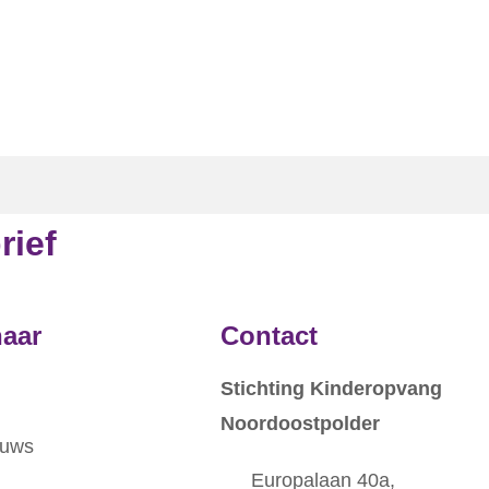
rief
naar
Contact
Stichting Kinderopvang
Noordoostpolder
euws
Europalaan 40a,